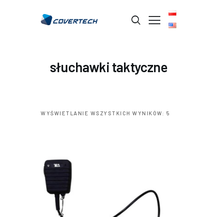
STRONA GŁÓWNA
słuchawki taktyczne
O FIRMIE
BRANŻE
PRODUKTY
WYŚWIETLANIE WSZYSTKICH WYNIKÓW: 5
USŁUGI
KONTAKT